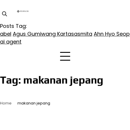
Skip
to
content
Posts Tag:
abel
Agus Gumiwang Kartasasmita
Ahn Hyo Seop
ai agent
Tag:
makanan jepang
Home
makanan jepang