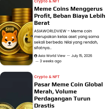
Crypto & NFT
Meme Coins Menggerus
Profit, Beban Biaya Lebih
Berat
ASIAWORLDVIEW – Meme coin
merupakan kelas aset yang sama
sekali berbeda. Nilai yang rendah,
sifatnya…
Asia World View
July 15, 2026
3 weeks ago
Crypto & NFT
Pasar Meme Coin Global
Merah, Volume
Perdagangan Turun
Drastis